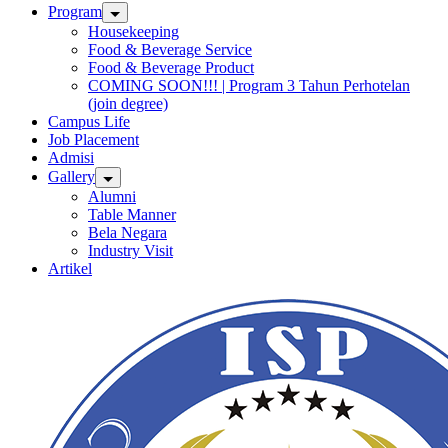
Program
Housekeeping
Food & Beverage Service
Food & Beverage Product
COMING SOON!!! | Program 3 Tahun Perhotelan
(join degree)
Campus Life
Job Placement
Admisi
Gallery
Alumni
Table Manner
Bela Negara
Industry Visit
Artikel