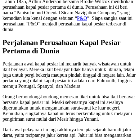
Tahun 1835, Arthur Anderson bersama Brodie Willcox mendirikan
perusahaan kapal pesiar pertama di dunia. Perusahaan ini di beri
nama “Panisular and Oriental Steam Navigation Company” yang
kemudian kita kenal dengan sebutan “
P&O
”. Siapa sangka saat ini
perusahaan “P&O” menjadi perusahaan kapal pesiar terbesar di
dunia.
Perjalanan Perusahaan Kapal Pesiar
Pertama di Dunia
Perjalanan awal kapal pesiar ini menarik banyak wisatawan untuk
ikut berlayar. Mereka ikut berlayar tidak hanya untuk liburan, tetapi
juga untuk pergi bekerja maupun pindah tinggal di negara lain. Jalur
pertama yang dilalui kapal pesiar ini adalah dari Falmouth, Inggris
menuju Portugal, Spanyol, dan Madeira.
Orang berbondong-bondong memesan tiket untuk bisa ikut berlayar
bersama kapal pesiar ini. Meski sebenarnya kapal ini awalnya
diperuntukan untuk mengantarkan surat-surat ke luar negeri.
Kemudian, singkatnya kapal ini terus berkembang untuk melayani
pengiriman surat mulai dari Mesir hingga Yunani.
Dari awal pelayaran itu juga akhirnya tercipta sejarah baru di jalur
darat, yaitu teciptanya jalur kereta api. Jalur ini bisa mengantarkan