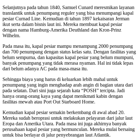
Selanjutnya pada tahun 1840, Samuel Cunard meresmikan layanan
translantik untuk penumpang reguler yang bisa menumpangi kapal
pesiar Curnad Line. Kemudian di tahun 1897 kekaisaran Jerman
ikut serta dalam bisnis laut ini. Mereka membuat kapal pesiar
dengan nama Hamburg-Amerika Deuthland dan Kron-Prinz
Wilhelm.
Pada masa itu, kapal pesiar mampu menampung 2000 penumpang
dan 700 penumpang dengan status kelas satu. Dengan fasilitas yang
belum sempurna, dan kapasitas kapal pesiar yang belum mumpuni,
banyak penumpang yang tidak merasa nyaman. Hal ini tidak lepas
dari belum adanya AC pada masa-masa itu.
Sehingga biaya yang harus di keluarkan lebih mahal untuk
penumpang yang ingin menghadap arah angin di bagian utara dari
pada selatan. Dari sini juga sejarah kata “POSH” tercipta. Jadi
hanya orang-orang kaya yang dapat menikmati kabin dengan
fasilitas mewah atau Port Out Starboard Home.
Kemudian kapal pesiar semakin berkembang di awal abad 20.
Mereka sudah beroprasi untuk melakukan pelayaran dari jalur laut
Eropa dan Amerika Utara. Pada masa ini juga akhirnya banyak
perusahaan kapal pesiar yang bermunculan. Mereka mulai bersaing
untuk bisa berlayar di jalur penyebrangan laut Atlantik.