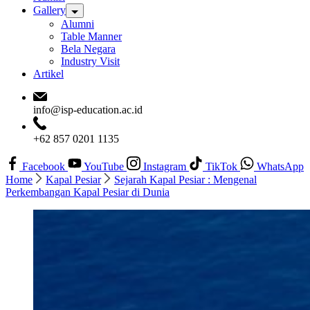
Gallery
Alumni
Table Manner
Bela Negara
Industry Visit
Artikel
info@isp-education.ac.id
+62 857 0201 1135
Facebook
YouTube
Instagram
TikTok
WhatsApp
Home
Kapal Pesiar
Sejarah Kapal Pesiar : Mengenal
Perkembangan Kapal Pesiar di Dunia