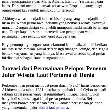
para penumpangnya dari Malta, Athena, Istanbul, Yarusalem, dan
kairo. Dari sini menarik banyak wisatawan Eropa khusunya bagi
orang-orang kaya untuk mengikuti tur tersebut.
Akhirnya wisata menjadi industri bisnis yang sangat menjanjikan di
masa itu. Kapal pesiar awal pertama yang berbasis wisata akhirnya
muncul. Dengan design yang lebih mumpuni meski masih bertenaga
uap. Tetapi kapal pesiar ini menyediakan penginapan yang di
peruntukan para penumpang yang ikut berlayar.
Bagi penumpang dengan status ekonomi lebih baik, akan di berikan
fasilitas serba mewah. Mulai dari design ruangan, lounge, dan segala
bentuk kenyamanan yang lainnya. Masa awal tersebut kapal pesiar
ini dinamai sebagai istana mengambang.
Inovasi dari Perusahaan Pelopor Penemu
Jalur Wisata Laut Pertama di Dunia
Perkembangan pesat membuat perusahaan “P&O” harus berinovasi.
Akhirnya pada tahun 1881 mereka mengubah kapal Cylon menjadi
sebuah kapal pesiar yang “sesungguhnya”. Kapal pesiar Cylon
banyak di sebut sebagai kapal pesiar pertama di dunia. Sejarah
menyebut bahwa perusahaan “P&O” adalah perusahaan pelopor
yang menemukan jalur
wisata laut pertama
.