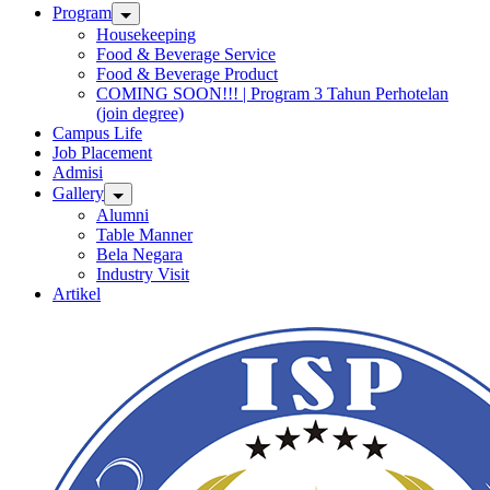
Program
Housekeeping
Food & Beverage Service
Food & Beverage Product
COMING SOON!!! | Program 3 Tahun Perhotelan
(join degree)
Campus Life
Job Placement
Admisi
Gallery
Alumni
Table Manner
Bela Negara
Industry Visit
Artikel