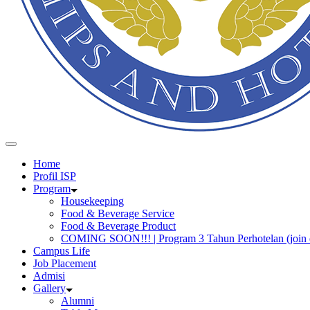
Home
Profil ISP
Program
Housekeeping
Food & Beverage Service
Food & Beverage Product
COMING SOON!!! | Program 3 Tahun Perhotelan (join 
Campus Life
Job Placement
Admisi
Gallery
Alumni