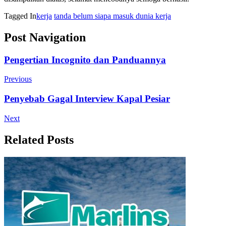
Tagged In
kerja
tanda belum siapa masuk dunia kerja
Post Navigation
Pengertian Incognito dan Panduannya
Previous
Penyebab Gagal Interview Kapal Pesiar
Next
Related Posts