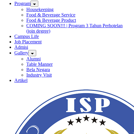
Program
Housekeeping
Food & Beverage Service
Food & Beverage Product
COMING SOON!!! | Program 3 Tahun Perhotelan
(join degree)
Campus Life
Job Placement
Admisi
Gallery
Alumni
Table Manner
Bela Negara
Industry Visit
Artikel