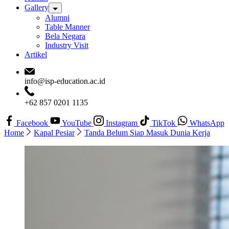
Gallery
Alumni
Table Manner
Bela Negara
Industry Visit
Artikel
info@isp-education.ac.id
+62 857 0201 1135
Facebook
YouTube
Instagram
TikTok
WhatsApp
Home
Kapal Pesiar
Tanda Belum Siap Masuk Dunia Kerja