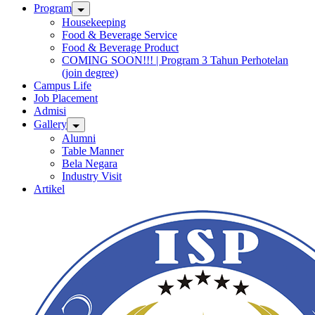
Program
Housekeeping
Food & Beverage Service
Food & Beverage Product
COMING SOON!!! | Program 3 Tahun Perhotelan
(join degree)
Campus Life
Job Placement
Admisi
Gallery
Alumni
Table Manner
Bela Negara
Industry Visit
Artikel